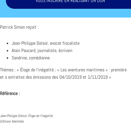
VOUS INSCRIRE EN RÉALISANT UN DON
Patrick Simon reçoit :
Jean-Philippe Delsol, avocat fiscaliste
Alain Paucard, journaliste, écrivain
Sandrine, comédienne
Thèmes : « Éloge de l’inégalité ; « Les aventures maritimes » : première
et s extraites des émissions des 04/10/2019 et 1/11/2019 »
Référence :
Jean-Philippe Delsol, Éloge de l’inégalité,
Editions Manitoba.