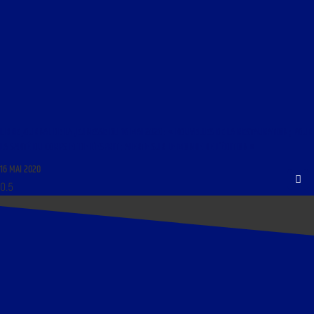
LIBRE JOURNAL DE LA JEUNESSE DU 16 MAI 2020 : « NOUVELLES DE LA RESTAURATION ; POUR
LA SANTÉ DU CORPS ET DE L’ESPRIT ; ALERTE SUR LE MONDE DE L’ÉDITION »
16 MAI 2020