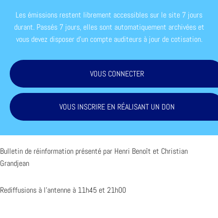
Les émissions restent librement accessibles sur le site 7 jours
durant. Passés 7 jours, elles sont automatiquement archivées et
vous devez disposer d'un compte auditeurs à jour de cotisation.
VOUS CONNECTER
VOUS INSCRIRE EN RÉALISANT UN DON
Bulletin de réinformation présenté par Henri Benoît et Christian
Grandjean
Rediffusions à l’antenne à 11h45 et 21h00