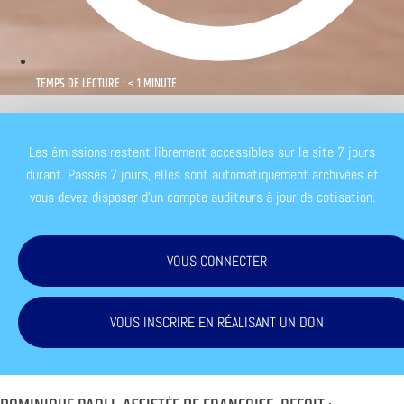
TEMPS DE LECTURE : < 1 MINUTE
Les émissions restent librement accessibles sur le site 7 jours
durant. Passés 7 jours, elles sont automatiquement archivées et
vous devez disposer d'un compte auditeurs à jour de cotisation.
VOUS CONNECTER
VOUS INSCRIRE EN RÉALISANT UN DON