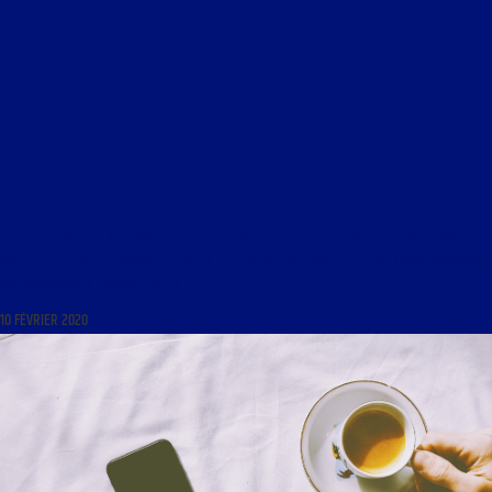
LIBRE JOURNAL DE LA TRANSMISSION DU 10 FÉVRIER 2020 : « DE L’INDE AU MONT-SAINT-
MICHEL, 10000 KM DE VOYAGE DE NOCES ; BÉGUINAGE SOLIDAIRE, UNE SOLUTION INNOVANTE
POUR ORGANISER SA VIEILLESSE »
10 FÉVRIER 2020