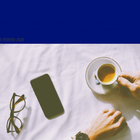
LIBRE JOURNAL DU LUNDI SOIR DU 3 FÉVRIER 2020 : « HITLER CONTRE STALINE, TOUT SAVOIR
SUR L’OPÉRATION BARBAROSSA ; RENDEZ-VOUS POLITIQUE DE LA RÉINFORMATION »
3 FÉVRIER 2020