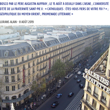
BOSCO PAR LE PÈRE AUGUSTIN AUFFRAY ; LE 15 AOÛT À OEUILLY DANS L’AISNE ; L’UNIVERSITÉ
D’ÉTÉ DE LA FRATERNITÉ SAINT-PIE X : « CATHOLIQUES : ÊTES-VOUS FIERS DE VOTRE FOI ? » ;
GÉOPOLITIQUE DU MOYEN-ORIENT ; PROMENADE LITTÉRAIRE »
LORANS ALAIN
8 AOÛT 2019