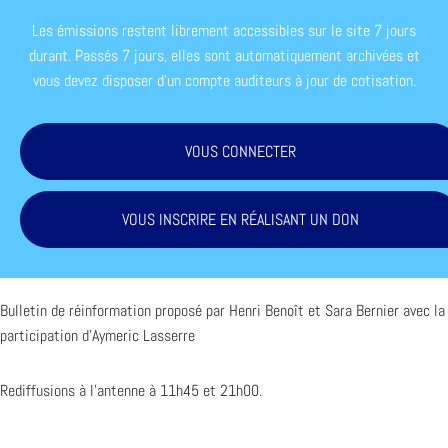
Les émissions restent librement accessibles sur le site 7 jours
durant. Passés 7 jours, elles sont automatiquement archivées et
vous devez disposer d'un compte auditeurs à jour de cotisation.
VOUS CONNECTER
VOUS INSCRIRE EN RÉALISANT UN DON
Bulletin de réinformation proposé par Henri Benoît et Sara Bernier avec la
participation d’Aymeric Lasserre
Rediffusions à l’antenne à 11h45 et 21h00.