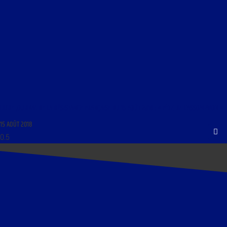
LIBRE JOURNAL DE LA RÉSISTANCE FRANÇAISE DU 15 AOÛT 2018 : « FÊTE DE L’ASSOMPTION »
15 AOÛT 2018