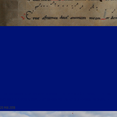
CHANT GRÉGORIEN DU 20 MAI 2018 : « DIMANCHE DE LA PENTECÔTE : MESSE ET LES CINQ
ANTIENNES DES VÊPRES DANS LE RIT ROMAIN PAR UNE SCHOLA FÉMININE POLONAISE »
20 MAI 2018