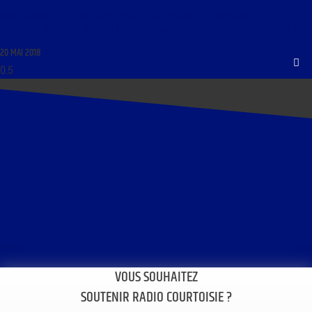
LIBRE JOURNAL DES AMITIÉS FRANÇAISES DU 20 MAI 2018 : « LA RENAISSANCE À LA
RECHERCHE DU NOUVEL ÂGE D’OR (DEUXIÈME PARTIE) ; SPARTE, ENTRE GUERRE ET VERTU »
20 MAI 2018
VOUS SOUHAITEZ
SOUTENIR RADIO COURTOISIE ?