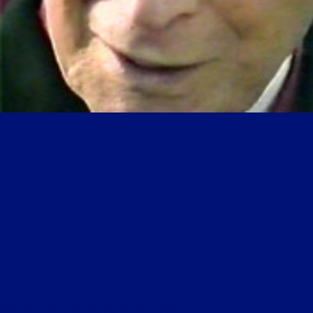
AU FIL DES PAGES DU 28 SEPTEMBRE 2016 : « ACTUALITÉ DES ÉDITIONS CLOVIS ; LA
RÉÉDITION DE LA LETTRE OUVERTE DE MGR LEFEBVRE »