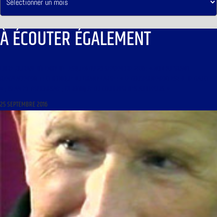
À ÉCOUTER ÉGALEMENT
LIBRE JOURNAL D’HENRY DE LESQUEN DU 26 SEPTEMBRE 2016 : « NON AU GRAND
REMPLACEMENT ! ; CHRONIQUE DU GRAND-LARGE : « LE GOUVERNEMENT EST-IL DE GAUCHE ?
» ; ISLAM ET TERRORISME ; CHRONIQUE DU COURRIER DES AUDITEURS »
25 SEPTEMBRE 2016