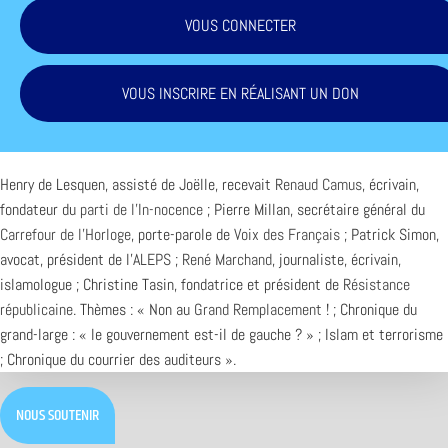
VOUS CONNECTER
VOUS INSCRIRE EN RÉALISANT UN DON
Henry de Lesquen, assisté de Joëlle, recevait
Renaud Camus
, écrivain,
fondateur du
parti de l’In-nocence
; Pierre Millan, secrétaire général du
Carrefour de l’Horloge
, porte-parole de
Voix des Français
; Patrick Simon,
avocat, président de l’
ALEPS
;
René Marchand
, journaliste, écrivain,
islamologue ; Christine Tasin, fondatrice et président de
Résistance
républicaine
. Thèmes : « Non au
Grand Remplacement
! ; Chronique du
grand-large : « le gouvernement est-il de gauche ? » ; Islam et terrorisme
; Chronique du courrier des auditeurs ».
NOUS SOUTENIR