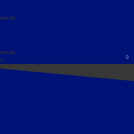
LIBRE JOURNAL DE LA PLUS GRANDE FRANCE DU 7 MAI 2016 : « LA PEINTURE CORPS ET ÂME ;
LES ÉCOLES INDÉPENDANTES COMME SOLUTION À LA CRISE DE L’ÉDUCATION NATIONALE »
6 MAI 2016
LIBRE JOURNAL D’HENRY DE LESQUEN DU 9 MAI 2016 : « LA NATION VA-T-ELLE DISPARAÎTRE ?
; CHRONIQUE DU GRAND-LARGE : « LE PAYS QUI A VAINCU LE CHÔMAGE » ; CHIRÉ, CINQUANTE
ANS AU SERVICE DE LA TRADITION »
8 MAI 2016