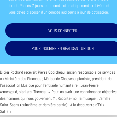
durant. Passés 7 jours, elles sont automatiquement archivées et
vous devez disposer d'un compte auditeurs à jour de cotisation.
VOUS CONNECTER
VOUS INSCRIRE EN RÉALISANT UN DON
Didier Rochard recevait Pierre Godicheau, ancien responsable de services
au Ministère des Finances ; Mélisande Chauveau, pianiste, président de
l’association Musique pour l’entraide humanitaire ; Jean-Pierre
Armengaud, pianiste. Thèmes : « Peut-on avoir une connaissance objective
des hommes qui nous gouvernent ? ; Raconte-moi la musique : Camille
Saint-Saëns (quinzième et dernière partie) ; À la découverte d’Erik
Satie ».