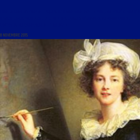
LIBRE JOURNAL D’HENRY DE LESQUEN DU 9 NOVEMBRE 2015 : « PRIX JEAN FERRÉ ATTRIBUÉ À
RENAUD CAMUS POUR 2015 ; LA CHARTE DES LANGUES RÉGIONALES OU MINORITAIRES ;
LANCEMENT DU CARREFOUR DE L’HORLOGE »
8 NOVEMBRE 2015