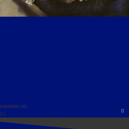
LES HISTOIRES DE L’ART DU 11 NOVEMBRE 2015 : « MADAME VIGÉE LE BRUN, PORTRAITISTE
DE L’ARISTOCRATIE DANS L’EUROPE DE L’ANCIEN RÉGIME »
10 NOVEMBRE 2015