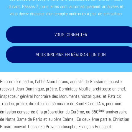
durant. Passés 7 jours, elles sont automatiquement archivées et
vous devez disposer d'un compte auditeurs à jour de cotisation.
VOUS CONNECTER
VOUS INSCRIRE EN RÉALISANT UN DON
En première partie, l’abbé Alain Lorans, assisté de Ghislaine Lacoste,
recevait Jean-Dominique, prêtre, Dominique Moufle, architecte en chef,
inspecteur général honoraire des Monuments historiques, et Patrick
Troadec, prêtre, directeur du séminaire du Saint-Curé d’Ars, pour une
ème
émission consacrée à la préparation du Carême, au 850
anniversaire
de Notre Dame de Paris et au père Calmel. En deuxième partie, Christian
Brosio recevait Costanzo Preve, philosophe, François Bousquet,