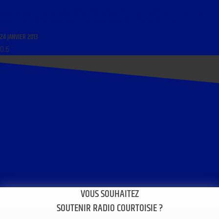
LIBRE JOURNAL DES ARTISANS DU 25 JANVIER 2013 : « LE BÂTI DANS LES MÉTIERS D’ART ; LA
MAIN ; LE VILLAGE DE RIAUMONT ; LE DIAMANT SOUS TOUTES SES FACETTES »
24 JANVIER 2013
VOUS SOUHAITEZ
SOUTENIR RADIO COURTOISIE ?