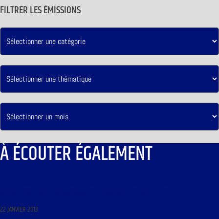
FILTRER LES ÉMISSIONS
À ÉCOUTER ÉGALEMENT
LIBRE JOURNAL DE LA RÉSISTANCE FRANCAISE DU 23 JANVIER 2013 : « NOUVELLES DE LA
RÉPLIQUE ; ACTUALITÉ INTERNATIONALE ; LE MARIAGE POUR TOUS »
22 JANVIER 2013