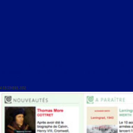
LIBRE JOURNAL DE LA RÉSISTANCE FRANÇAISE DU 5 DÉCEMBRE 2012 : « LES ÉLECTIONS
PROFESSIONNELLES DU 12 DÉCEMBRE ; QUE RESTE-T-IL DU CINÉMA POPULAIRE ? ; COUPS DE
CŒUR, COUPS DE COLÈRE »
4 DÉCEMBRE 2012