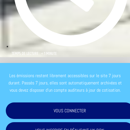
TEMPS DE LECTURE : < 1 MINUTE
Les émissions restent librement accessibles sur le site 7 jours
durant. Passés 7 jours, elles sont automatiquement archivées et
vous devez disposer d'un compte auditeurs à jour de cotisation.
VOUS CONNECTER