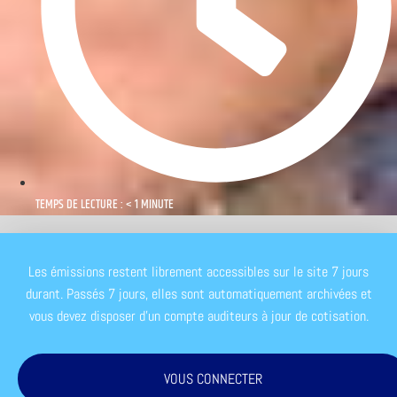
TEMPS DE LECTURE : < 1 MINUTE
Les émissions restent librement accessibles sur le site 7 jours
durant. Passés 7 jours, elles sont automatiquement archivées et
vous devez disposer d'un compte auditeurs à jour de cotisation.
VOUS CONNECTER