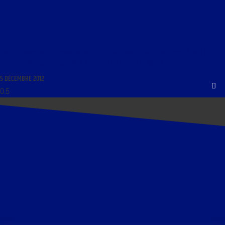
LIBRE JOURNAL DE CATHERINE ROUVIER DU 6 DÉCEMBRE 2012 : « DES FILMS À VOIR ;
ACTUALITÉ POLITIQUE ; DES LIVRES À ACHETER ET LIRE POUR NOËL »
5 DÉCEMBRE 2012