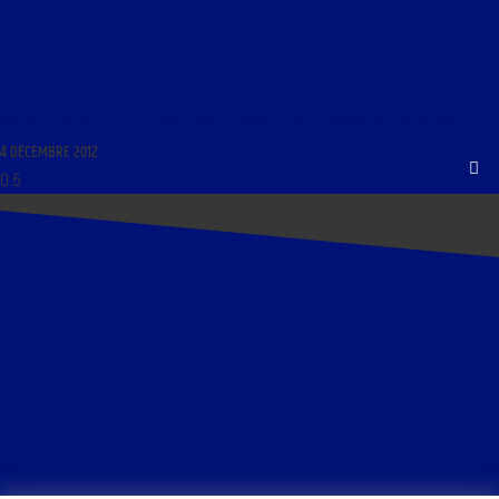
VOIX AU CHAPITRE DU 5 DÉCEMBRE 2012 : « MONDE & VIE, CHRONIQUES D’UN JOURNAL »
4 DÉCEMBRE 2012