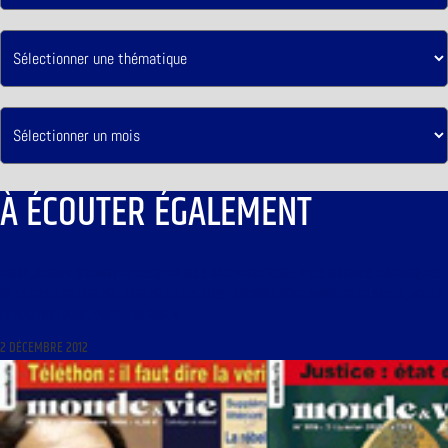
À ÉCOUTER ÉGALEMENT
LIBRE JOURNAL D’HENRY DE LESQUEN DU 3 DÉCEMBRE 2012 : « LES ORIGINES HISTORIQUES
DE LA CRISE DE L’ÉGLISE : L’ÉGLISE ET LES JUIFS ; L’ÉPOPÉE D’ATHANASE DE CHARETTE, NOBLE
ET MARTYR ; PRIX JEAN FERRÉ 2012 »
2 DÉCEMBRE 2012