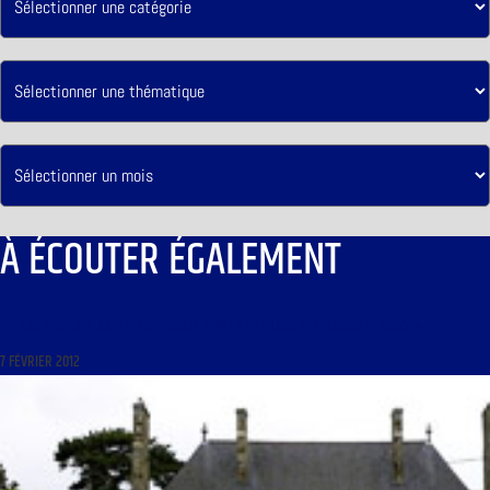
À ÉCOUTER ÉGALEMENT
LE FLORILÈGE DES ARTS DU 8 FÉVRIER 2012 : « LA MUSIQUE LITURGIQUE SLAVE »
7 FÉVRIER 2012