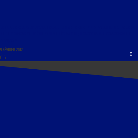
LIBRE JOURNAL DES BELLES-LETTRES DU 10 FÉVRIER 2012 : « LES MALOUINIÈRES ; LA CRISE
DE L’ENSEIGNEMENT ; POÉSIE POUR SE RÉCHAUFFER ; RÉFLEXIONS SUR L’ENSEIGNEMENT
FRANÇAIS »
9 FÉVRIER 2012