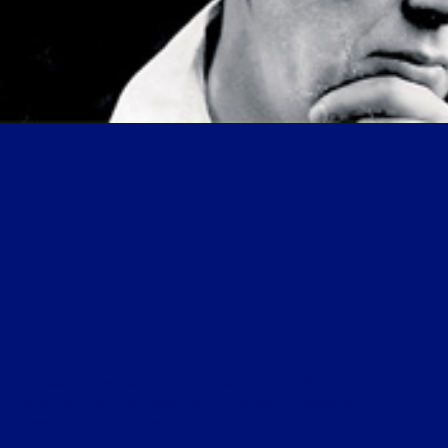
LIBRE JOURNAL DE JEAN FERRÉ DU 16 DÉCEMBRE 1996 : « ANALYSES DU PREMIER TOUR DES
ÉLECTIONS LÉGISLATIVES ; RÉFLEXION SUR LA DÉMOCRATIE ; LE GRAND POÈTE JULES
SUPERVIELLE ; LES ANTILLES FRANÇAISES »