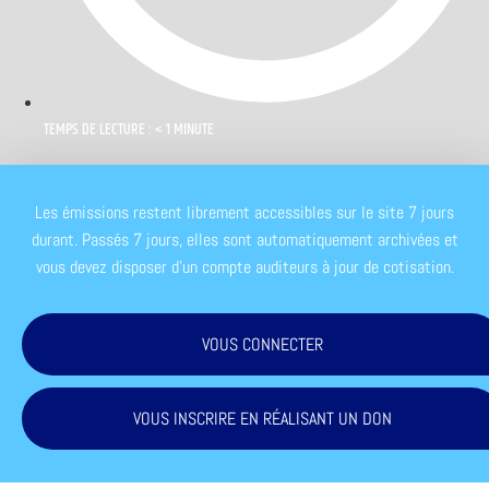
TEMPS DE LECTURE : < 1 MINUTE
Les émissions restent librement accessibles sur le site 7 jours
durant. Passés 7 jours, elles sont automatiquement archivées et
vous devez disposer d'un compte auditeurs à jour de cotisation.
VOUS CONNECTER
VOUS INSCRIRE EN RÉALISANT UN DON