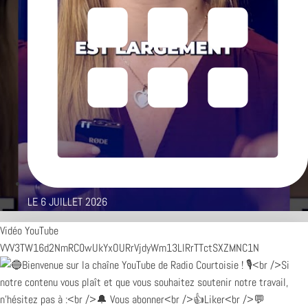
LE
6 JUILLET 2026
Vidéo YouTube
VVV3TW16d2NmRC0wUkYxOURrVjdyWm13LlRrTTctSXZMNC1N