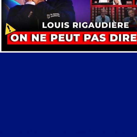
« TROUDUC ! » : UN AUDITEUR CRAQUE ET INSULTE GABRIEL ATTAL – LOUIS RIGAUDIÈRE