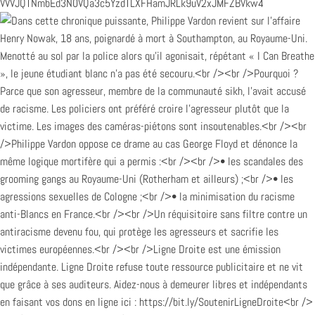
VVVJQTNmbEd3N0VQa3c5YzdTLXFHamJRLk9uV2xJMFZBVkw4