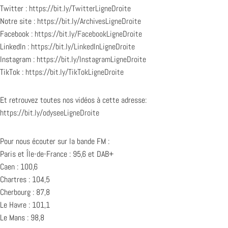
Twitter :
https://bit.ly/TwitterLigneDroite
Notre site :
https://bit.ly/ArchivesLigneDroite
Facebook :
https://bit.ly/FacebookLigneDroite
LinkedIn :
https://bit.ly/LinkedInLigneDroite
Instagram :
https://bit.ly/InstagramLigneDroite
TikTok :
https://bit.ly/TikTokLigneDroite
Et retrouvez toutes nos vidéos à cette adresse:
https://bit.ly/odyseeLigneDroite
Pour nous écouter sur la bande FM :
Paris et Île-de-France : 95,6 et DAB+
Caen : 100,6
Chartres : 104,5
Cherbourg : 87,8
Le Havre : 101,1
Le Mans : 98,8