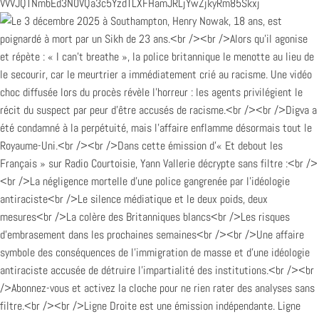
VVVJQTNmbEd3N0VQa3c5YzdTLXFHamJRLjYwZjkyRm85Skxj