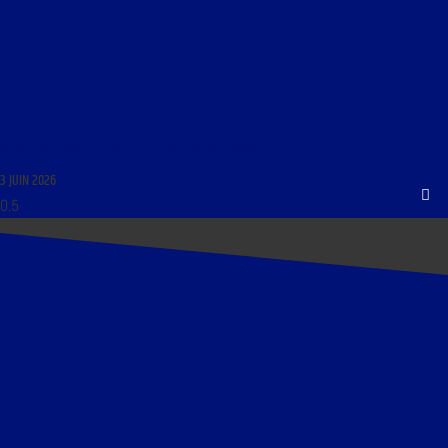
ISLAM, LGBT, PAYS DU GOLFE : LE SPORT SOUS EMPRISE !
3 JUIN 2026