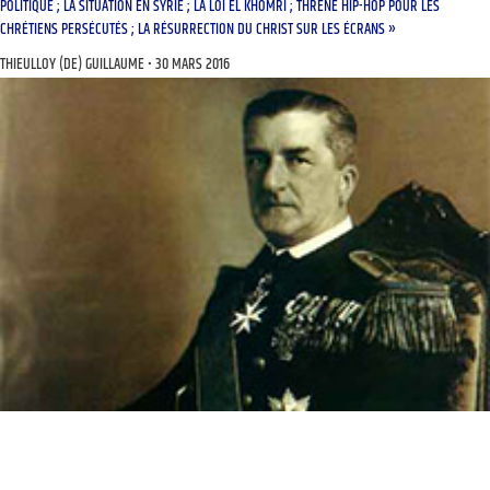
POLITIQUE ; LA SITUATION EN SYRIE ; LA LOI EL KHOMRI ; THRÈNE HIP-HOP POUR LES
CHRÉTIENS PERSÉCUTÉS ; LA RÉSURRECTION DU CHRIST SUR LES ÉCRANS »
THIEULLOY (DE) GUILLAUME
30 MARS 2016