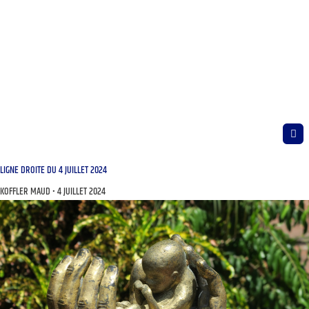
LIGNE DROITE DU 4 JUILLET 2024
KOFFLER MAUD
4 JUILLET 2024