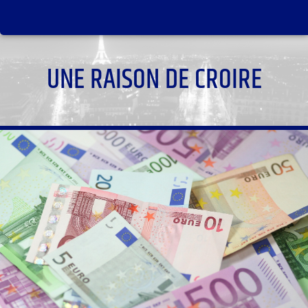
UNE RAISON DE CROIRE