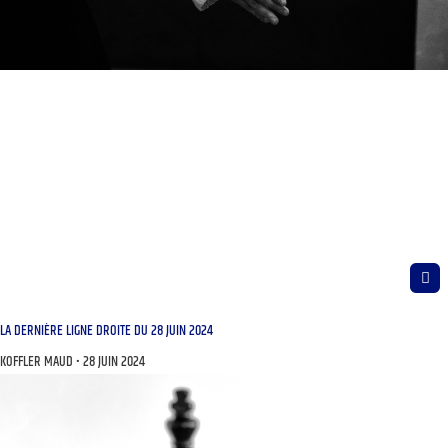
LA DERNIÈRE LIGNE DROITE DU 28 JUIN 2024
KOFFLER MAUD
28 JUIN 2024