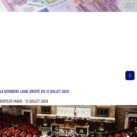
LA DERNIÈRE LIGNE DROITE DU 12 JUILLET 2024
KOFFLER MAUD
12 JUILLET 2024