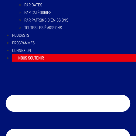
PAR DATES
PAR CATÉGORIES
PAR PATRONS D’ÉMISSIONS
TOUTES LES ÉMISSIONS
PODCASTS
PROGRAMMES
CONNEXION
NOUS SOUTENIR