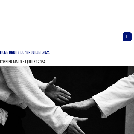
LIGNE DROITE DU 1ER JUILLET 2024
KOFFLER MAUD
1 JUILLET 2024