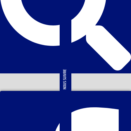
NOUS SUIVRE