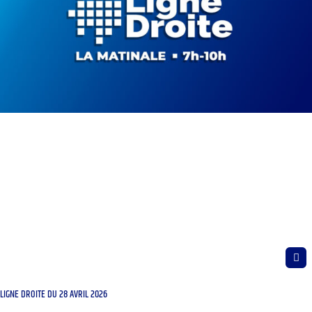
LIGNE DROITE DU 28 AVRIL 2026