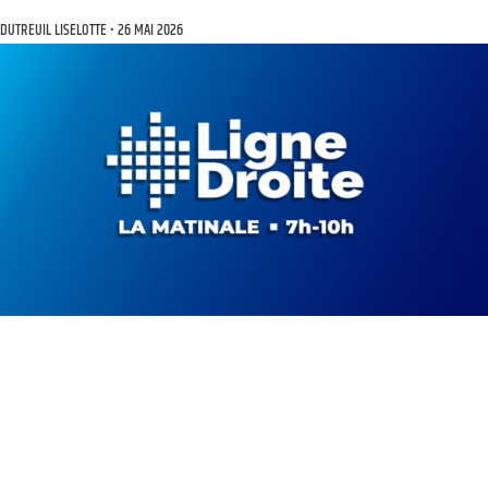
DUTREUIL LISELOTTE
26 MAI 2026