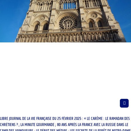
LIBRE JOURNAL DE LA VIE FRANÇAISE DU 25 FÉVRIER 2025 : « LE CARÊME : LE RAMADAN DES
CHRÉTIENS ? ; LA MINUTE GOURMANDE ; 80 ANS APRÈS LA FRANCE AVEC LA RUSSIE DANS LE
CAMP DES VAINQUEURS ; LE DÉBAT DES MÉDIAS ; LES SECRETS DE LA FORÊT DE NOTRE-DAME