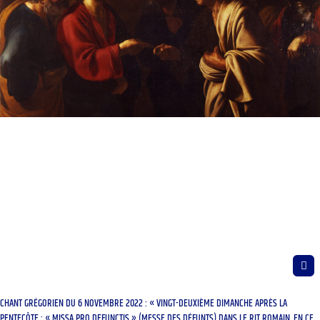
CHANT GRÉGORIEN DU 6 NOVEMBRE 2022 : « VINGT-DEUXIÈME DIMANCHE APRÈS LA
PENTECÔTE ; « MISSA PRO DEFUNCTIS » (MESSE DES DÉFUNTS) DANS LE RIT ROMAIN, EN CE