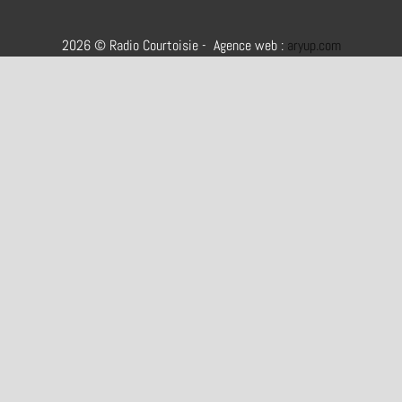
2026 © Radio Courtoisie - Agence web :
aryup.com