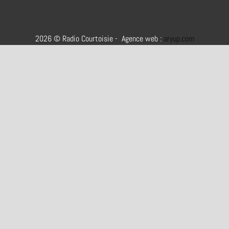
2026 © Radio Courtoisie - Agence web :
aryup.com