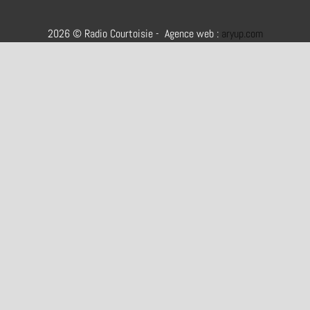
2026 © Radio Courtoisie - Agence web :
aryup.com