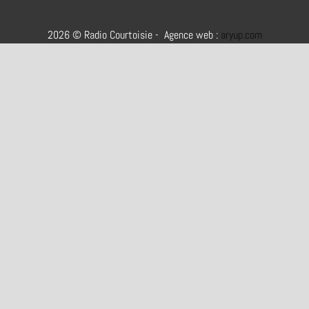
2026 © Radio Courtoisie - Agence web :
aryup.com