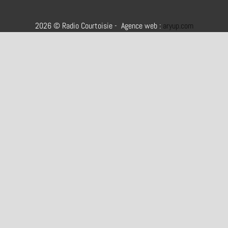
2026 © Radio Courtoisie - Agence web :
aryup.com