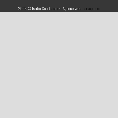
2026 © Radio Courtoisie - Agence web :
aryup.com