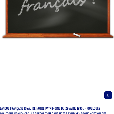
LANGUE FRANÇAISE JOYAU DE NOTRE PATRIMOINE DU 29 AVRIL 1996 : « QUELQUES
LOCUTIONS FRANÇAISES ; LA PRÉPOSITION DANS NOTRE SYNTAXE ; PRONONCIATION DES