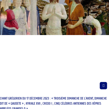
CHANT GRÉGORIEN DU 17 DÉCEMBRE 2023 : « TROISIÈME DIMANCHE DE L’AVENT, DIMANCHE
DIT DE « GAUDETE » ; KYRIALE XVII ; CREDO I ; CINQ CÉLÈBRES ANTIENNES DES VÊPRES
APPELÉES GRANDES O »