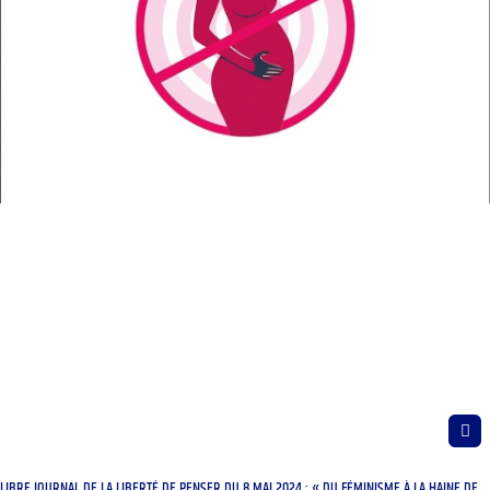
LIBRE JOURNAL DE LA LIBERTÉ DE PENSER DU 8 MAI 2024 : « DU FÉMINISME À LA HAINE DE