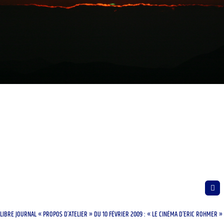
LIBRE JOURNAL « PROPOS D’ATELIER » DU 10 FÉVRIER 2009 : « LE CINÉMA D’ERIC ROHMER »