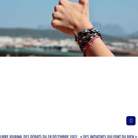
LIBRE JOURNAL DES DÉBATS DU 28 DÉCEMBRE 2022 : « DES INITIATIVES QUI FONT DU BIEN »