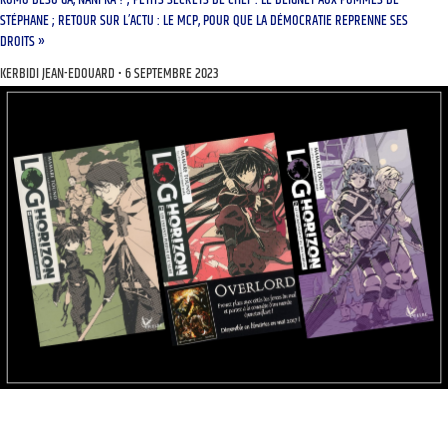
KUMO DESU GA, NANI KA ? ; PETITS SECRETS DE CHEF : LE BEIGNET AUX POMMES DE
STÉPHANE ; RETOUR SUR L’ACTU : LE MCP, POUR QUE LA DÉMOCRATIE REPRENNE SES
DROITS »
KERBIDI JEAN-EDOUARD
6 SEPTEMBRE 2023