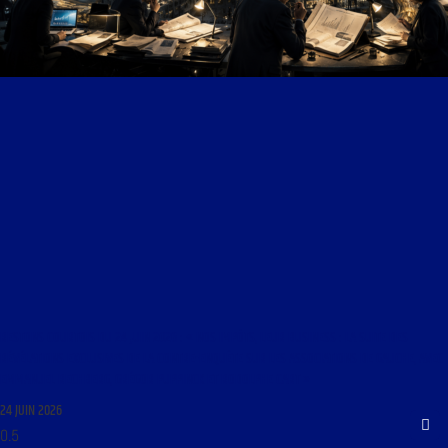
RESTONS COURTOIS DU 24 JUIN 2026 : « NOS IMPÔTS, LEUR BUSINESS : LA SUITE DES
RÉVÉLATIONS EXCLUSIVES DE LA CONTRE-ENQUÊTE SUR LES ASSOCIATIONS DE GAUCHE, AVEC
EMMANUEL RECHBERG, GRÉGOR PUPPINCK ET RODOLPHE CART »
24 JUIN 2026