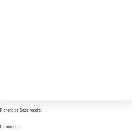
00:00
1X
Désolé, aucun résultat
Essayez d'autres mots-clés
Richard de Seze reçoit :
Chroniqueur