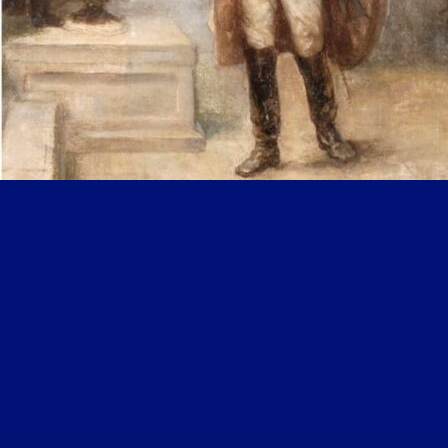
POPULAIRE, VOUS AVEZ DIT POPULAIRE ? DU 23 JUIN 2026 : « ENTRETIEN AVEC ALINE VOINOT