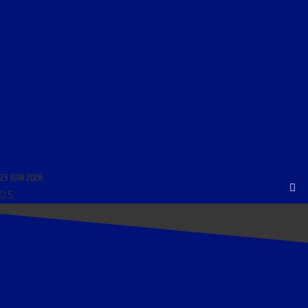
LIBRE JOURNAL DU DROIT ET DES LIBERTÉS DU 23 JUIN 2026 : « UNE GUERRE VA-T-ELLE
ÉCLATER ENTRE L’OTAN ET LA RUSSIE ? POUR RÉPONDRE À CETTE QUESTION, LE COLONEL
ALAIN CORVEZ, BRUNO GOLLNISCH ET NICOLAS STOQUER »
23 JUIN 2026