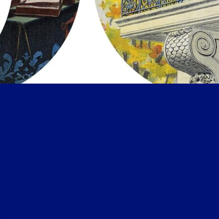
LES MARDIS DE LA MÉMOIRE DU 23 JUIN 2026 : « RICHELIEU ET L’HISTOIRE, AVEC