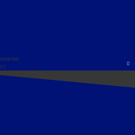
ON NE VA PAS SE MENTIR DU 20 JUIN 2026 : « MEDIAPART PARLE DE NOUS ! LA LAÏCITÉ DANS
LES UNIVERSITÉS ; LES INJECTIONS POUR MAIGRIR REMBOURSÉES PAR LA SÉCURITÉ SOCIALE
! »
20 JUIN 2026