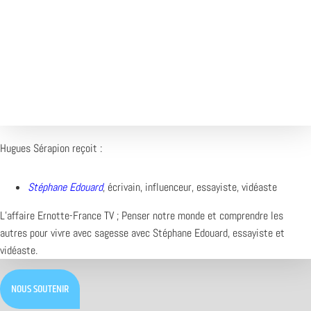
1X
Désolé, aucun résultat
Essayez d'autres mots-clés
Hugues Sérapion reçoit :
Stéphane Edouard
, écrivain, influenceur, essayiste, vidéaste
L’affaire Ernotte-France TV ; Penser notre monde et comprendre les
autres pour vivre avec sagesse avec Stéphane Edouard, essayiste et
vidéaste.
NOUS SOUTENIR