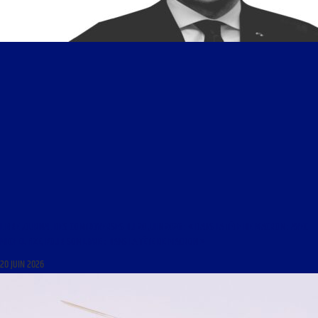
LIBRE JOURNAL DES CONTROVERSES DU 20 JUIN 2026 : « DANS LA TÊTE DE MACRON : AVEC
MICHEL FIZE, POUR SON LIVRE : DANS LA TÊTE DE MACRON »
20 JUIN 2026