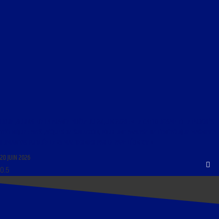
LIBRE JOURNAL DE LA FRANCE FIDÈLE DU 20 JUIN 2026 : « LE CATHOLICISME ET LE PROGRÈS
TECHNIQUE : AVEC JACQUES DE GUILLEBON, POUR UNE ANALYSE DE L’ENCYCLIQUE MAGNIFICA
HUMANITAS PUBLIÉE LE 25 MAI DERNIER PAR LE PAPE LÉON XIV »
20 JUIN 2026