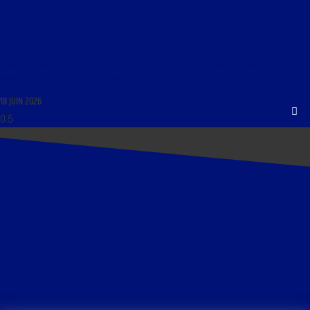
LIBRE JOURNAL DE JACQUES TRÉMOLET DE VILLERS DU 18 JUIN 2026 : « REGARD SUR LE
MONDE : HILAIRE DE CRÉMIERS LIVRE SA VISION DE L’ACTUALITÉ POLITIQUE »
18 JUIN 2026