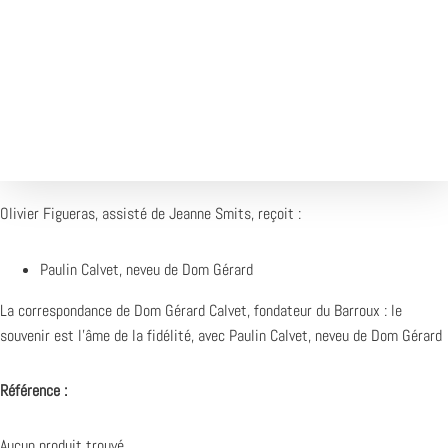
1X
Désolé, aucun résultat
Essayez d'autres mots-clés
Olivier Figueras, assisté de Jeanne Smits, reçoit :
Paulin Calvet, neveu de Dom Gérard
La correspondance de Dom Gérard Calvet, fondateur du Barroux : le
souvenir est l’âme de la fidélité, avec Paulin Calvet, neveu de Dom Gérard
Référence :
Aucun produit trouvé.