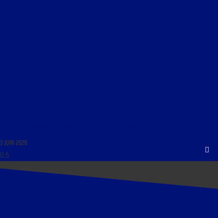
RCMAG DU 3 JUIN 2026 : « VIVEMENT DEMAIN : UNE DROITE QUI ASSUME SES RACINES POUR
RÉVEILLER LA FRANCE ÉTERNELLE AVEC EMMANUELLE BRISSON »
3 JUIN 2026