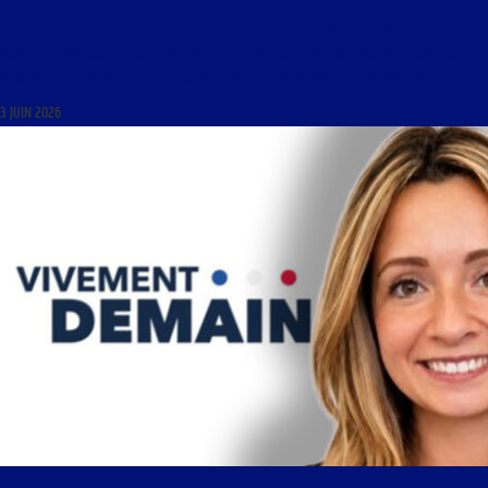
LIBRE JOURNAL DE LA LIBERTÉ DE PENSER DU 3 JUIN 2026 : « LA FRANCE SANS FILTRE :
ANALYSE DE LA PROGRESSION DU HALAL ET DÉCRYPTAGE DES CONCLUSIONS DU RAPPORT
ALLONCLE – LES VÉRITÉS QUE LES AUTORITÉS ET LES MÉDIAS PRÉFÈRENT TAIRE »
3 JUIN 2026