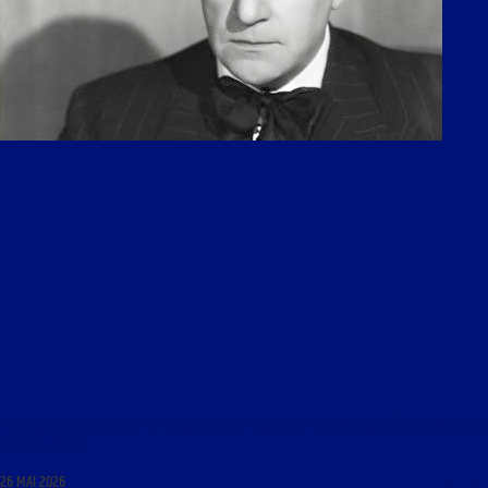
POPULAIRE, VOUS AVEZ DIT POPULAIRE ? DU 26 MAI 2026 : « QUATRE ANS D’OCCUPATIONS DE
SACHA GUITRY »
26 MAI 2026