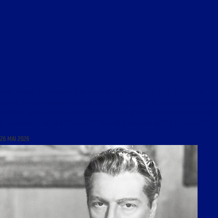
LIBRE JOURNAL DE LA FRANCE LIBRE DU 26 MAI 2026 : « LE STATUT DE LA CORSE ET DES
PROJETS DE MODIFICATIONS DE LA CONSTITUTION ; LA SITUATION DE LA NOUVELLE-CALÉDONIE
; APRÈS LE LIVRE PLAIDOYER : « OSONS LA MER », UNE RÉVOLUTION MARITIME POUR FAIRE
DE LA FRANCE, LA PREMIÈRE PUISSANCE ÉCONOMIQUE MONDIALE AVEC CHRISTIAN BUCHET »
26 MAI 2026