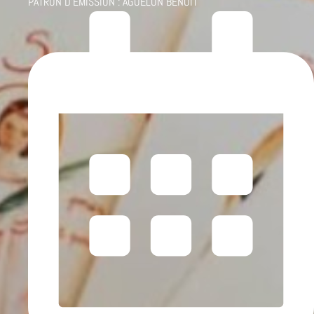
PATRON D'ÉMISSION :
AGUELON BENOÎT