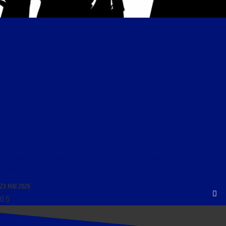
LIBRE JOURNAL DE LA FRANCE FIDÈLE DU 23 MAI 2026 : « LE DÉCLASSEMENT DES COUCHES
POPULAIRES, ET LE MÉPRIS DONT CE PHÉNOMÈNE EST ACCOMPAGNÉ PAR LES COUCHES
SUPÉRIEURES ; LA PROLOPHOBIE »
23 MAI 2026