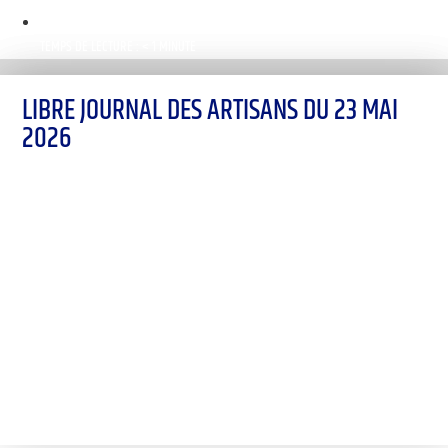
TEMPS DE LECTURE : < 1 MINUTE
LIBRE JOURNAL DES ARTISANS DU 23 MAI
2026
00:00
1X
Désolé, aucun résultat
Essayez d'autres mots-clés