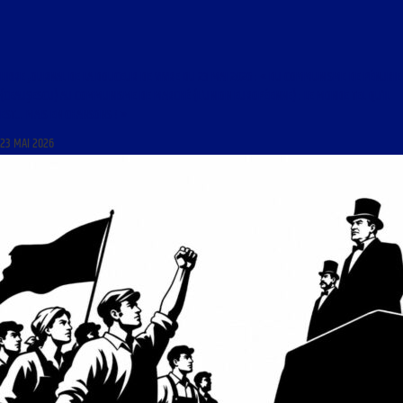
LIBRE JOURNAL DE LA DOUCEUR DE VIVRE DU 23 MAI 2026 : « DU COMMUNISME DE PÉNURIE
(CEAUȘESCU) AU COMMUNISME DE MARCHÉ (L’UNION EUROPÉENNE) : LE MONDE TEL QU’IL
EST… MAIS EN CHANSONS ! »
23 MAI 2026