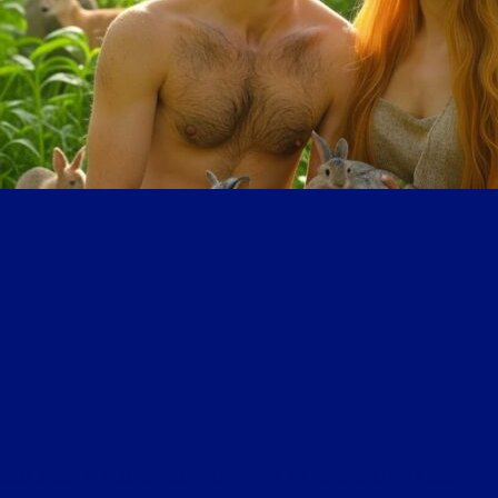
LIBRE JOURNAL DE CHARLES-HENRI D’ELLOY – LE BAL DES FACÉTIEUX DU 14 MAI 2026 :