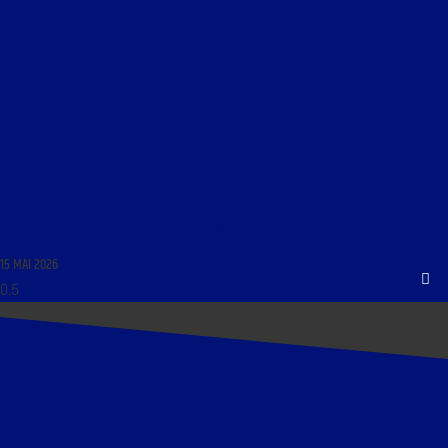
LE FLORILÈGE DES ARTS DU 15 MAI 2026 : « L’ÂME DES BOUILLONS CHARTIER »
15 MAI 2026