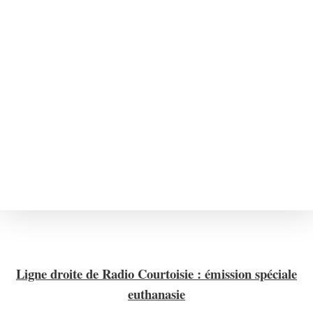
00:00
1X
Désolé, aucun résultat
Essayez d'autres mots-clés
Ligne droite de Radio Courtoisie : émission spéciale
euthanasie