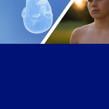
SURSUM CORDA ! DU 27 FÉVRIER 2025 : « L’ÂME ET LE CORPS »